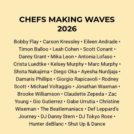
CHEFS MAKING WAVES
2026
Bobby Flay
•
Carson Kressley
•
Eileen Andrade
•
Timon Balloo
•
Leah Cohen
•
Scott Conant
•
Danny Grant
•
Mika Leon
•
Antonia Lofaso
•
Crista Luedtke
•
Kelsey Murphy
•
Marc Murphy
•
Shota Nakajima
•
Diego Oka
•
Ayesha Nurdjaja
•
Damaris Phillips
•
Giorgio Rapicavoli
•
Rodney
Scott
•
Michael Voltaggio
•
Jonathan Waxman
•
Brooke Williamson
•
Claudette Zepeda
•
Zac
Young
•
Gio Gutierrez
•
Gabe Urrutia
•
Christine
Wiseman
•
The Beatlemaniacs
•
Def Leppard's
Journey
•
DJ Danny Stern
•
DJ Tokyo Rose
•
Hunter deBlanc
•
Shut Up & Dance